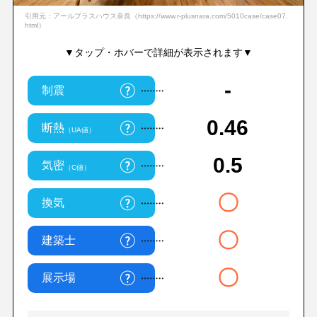
引用元：アールプラスハウス奈良（https://www.r-plusnara.com/5010case/case07.
html）
▼タップ・ホバーで詳細が表示されます▼
-
制震
0.46
断熱
（UA値）
0.5
気密
（C値）
〇
換気
〇
建築士
〇
展示場