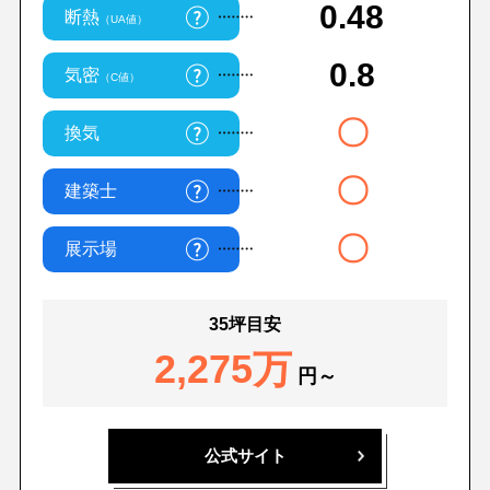
0.48
断熱
（UA値）
0.8
気密
（C値）
〇
換気
〇
建築士
〇
展示場
35坪目安
2,275万
円～
公式サイト