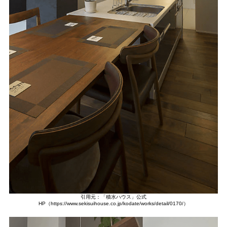
引用元：「積水ハウス」公式
HP（https://www.sekisuihouse.co.jp/kodate/works/detail/0170/）