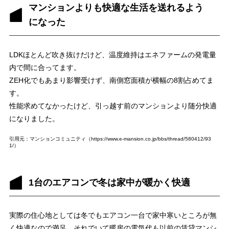
マンションよりも快適な生活を送れるよう
になった
LDKほとんど吹き抜けだけど、温度維持はエネファームの発電量
内で間に合ってます。
ZEH化でもあまり影響受けず、南側窓面積が横幅の8割占めてま
す。
性能求めてなかったけど、引っ越す前のマンションより随分快適
になりました。
引用元：マンションコミュニティ（https://www.e-mansion.co.jp/bbs/thread/580412/93
1/）
1台のエアコンで冬は家中が暖かく快適
実際の住心地としては冬でもエアコン一台で家中寒いところが無
く快適なので満足。それでいて暖房の電気代も以前の賃貸マンシ