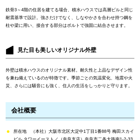
鉄骨3～4階の住居を建てる場合、積水ハウスでは高層ビルと同じ
耐震基準で設計。強さだけでなく、しなやかさを合わせ持つ鋼を
柱や梁に用い、接合する部分はボルトで強固に結合させます。
見た目も美しいオリジナル外壁
外壁は積水ハウスのオリジナル素材。耐久性と上品なデザイン性
を兼ね備えているのが特徴です。季節ごとの気温変化、地震や火
災、さらには騒音にも強く、住人の生活をしっかりと守ります。
会社概要
所在地 （本社）大阪市北区大淀中1丁目1番88号 梅田スカイ
ビル タワーイースト／（奈良支店）奈良市二条大路南1-2-33