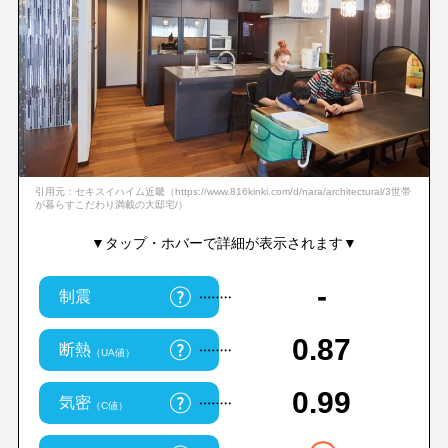
引用元：セキスイハイム近畿（https://www.816kinki.com/d/nara/architectural/3世帯
が暮らすこだわり満載の大邸宅/）
▼タップ・ホバーで詳細が表示されます▼
-
制震
0.87
断熱
（UA値）
0.99
気密
（C値）