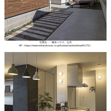
引用元：「積水ハウス」公式
HP（https://www.sekisuihouse.co.jp/kodate/works/detail/0170/）