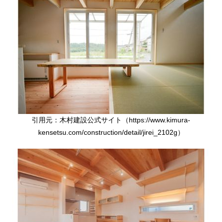
引用元：⽊村建設公式サイト（https://www.kimura-
kensetsu.com/construction/detail/jirei_2102g）