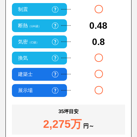
〇
制震
0.48
断熱
（UA値）
0.8
気密
（C値）
〇
換気
〇
建築士
〇
展示場
35坪目安
2,275万
円～