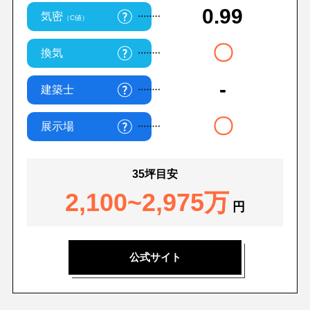
0.99
気密
（C値）
〇
換気
-
建築士
〇
展示場
35坪目安
2,100~2,975万
円
公式サイト