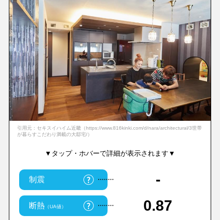
引用元：セキスイハイム近畿（https://www.816kinki.com/d/nara/architectural/3世帯
が暮らすこだわり満載の大邸宅/）
▼タップ・ホバーで詳細が表示されます▼
-
制震
0.87
断熱
（UA値）