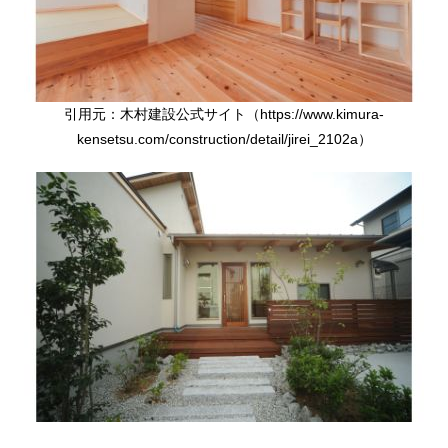
引用元：⽊村建設公式サイト（https://www.kimura-
kensetsu.com/construction/detail/jirei_2102a）