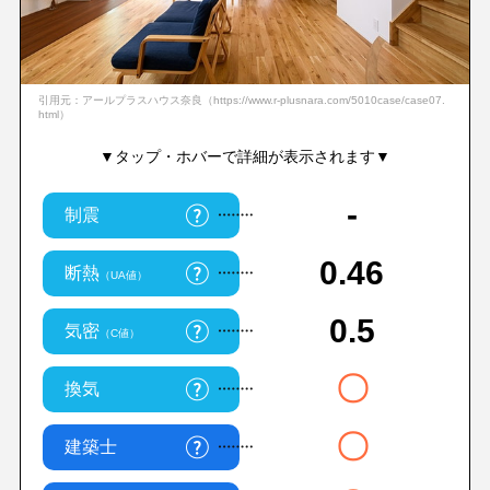
引用元：アールプラスハウス奈良（https://www.r-plusnara.com/5010case/case07.
html）
▼タップ・ホバーで詳細が表示されます▼
-
制震
0.46
断熱
（UA値）
0.5
気密
（C値）
〇
換気
〇
建築士