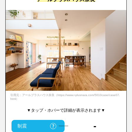
引用元：アールプラスハウス奈良（https://www.r-plusnara.com/5010case/case07.
html）
▼タップ・ホバーで詳細が表示されます▼
-
制震