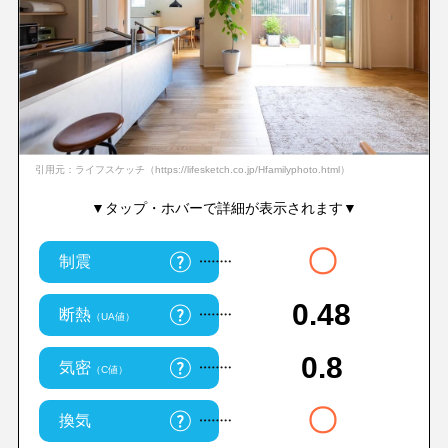
引用元：ライフスケッチ（https://lifesketch.co.jp/Hfamilyphoto.html）
▼タップ・ホバーで詳細が表示されます▼
〇
制震
0.48
断熱
（UA値）
0.8
気密
（C値）
〇
換気