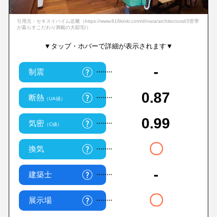
引用元：セキスイハイム近畿（https://www.816kinki.com/d/nara/architectural/3世帯
が暮らすこだわり満載の大邸宅/）
▼タップ・ホバーで詳細が表示されます▼
-
制震
0.87
断熱
（UA値）
0.99
気密
（C値）
〇
換気
-
建築士
〇
展示場