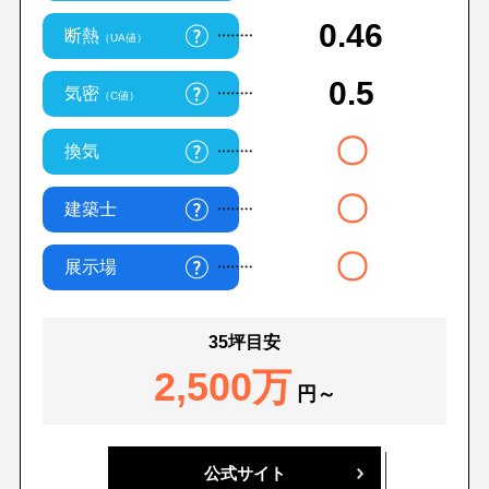
0.46
断熱
（UA値）
0.5
気密
（C値）
〇
換気
〇
建築士
〇
展示場
35坪目安
2,500万
円～
公式サイト