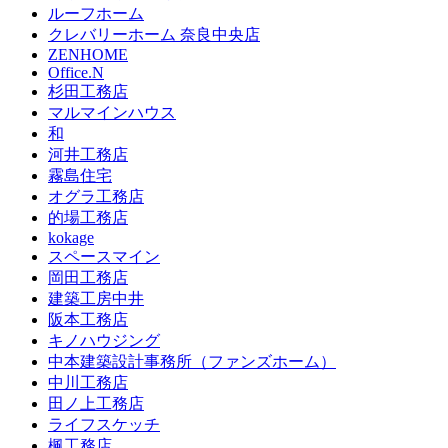
ルーフホーム
クレバリーホーム 奈良中央店
ZENHOME
Office.N
杉田工務店
マルマインハウス
和
河井工務店
霧島住宅
オグラ工務店
的場工務店
kokage
スペースマイン
岡田工務店
建築工房中井
阪本工務店
キノハウジング
中本建築設計事務所（ファンズホーム）
中川工務店
田ノ上工務店
ライフスケッチ
楓工務店