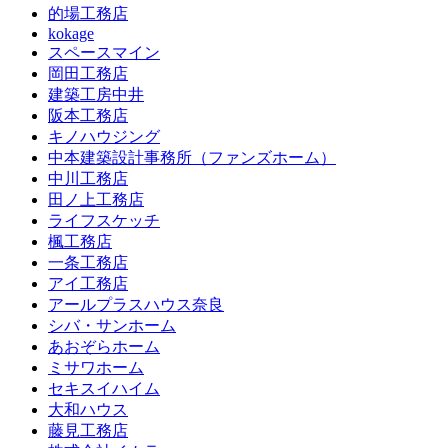
的場工務店
kokage
スペースマイン
岡田工務店
建築工房中井
阪本工務店
キノハウジング
中本建築設計事務所（ファンズホーム）
中川工務店
田ノ上工務店
ライフスケッチ
楓工務店
一条工務店
アイ工務店
アールプラスハウス奈良
シバ・サンホーム
あおぞらホーム
ミサワホーム
セキスイハイム
大和ハウス
藤見工務店