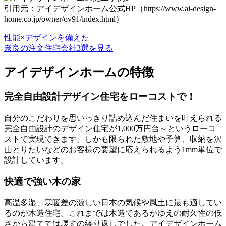
引用元：アイデザインホーム公式HP（https://www.ai-design-
home.co.jp/owner/ov91/index.html）
性能×デザインを備えた
奈良の注文住宅会社3選を見る
アイデザインホームの特徴
完全自由設計デザイン住宅をローコストで！
自分のこだわりを思いっきり詰め込んだ住まいを叶えられる
完全自由設計のデザイン住宅が1,000万円台～というローコ
ストで実現できます。しかも限られた敷地や予算、収納を沢
山とりたいなどのお客様の要望に応えられるよう1mm単位で
設計しています。
快適で強い木の家
高温多湿、寒暖差の激しい日本の気候や風土に最も適してい
るのが木造住宅。これまでは木造であるがゆえの耐久性の低
さから建てては壊すの繰り返しでした。アイデザインホーム