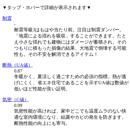
▼タップ・ホバーで詳細が表示されます▼
制震
-
耐震等級3はもはや当たり前。注目は制震ダンパー。
「地震による揺れを吸収」することができます。たと
え小さな揺れでも建物にはダメージが蓄積され、その
つもりに積もった損傷の結果、大地震で倒壊する可能
性も。その不安を解消できるアイテム！
断熱
（UA値）
0.87
冬暖かく、夏涼しく過ごすための必須の指標。熱が逃
げにくく、省エネ住宅であることを示すUA値は数値が
低いほど性能が良い証明。
気密
（C値）
0.99
気密性能が高ければ、家中どこでも温度ムラのない快
適な室内環境になり、結露やカビの発生を防ぎます。
断熱性能の向上にも寄与。