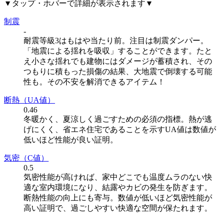
▼タップ・ホバーで詳細が表示されます▼
制震
-
耐震等級3はもはや当たり前。注目は制震ダンパー。
「地震による揺れを吸収」することができます。たと
え小さな揺れでも建物にはダメージが蓄積され、その
つもりに積もった損傷の結果、大地震で倒壊する可能
性も。その不安を解消できるアイテム！
断熱
（UA値）
0.46
冬暖かく、夏涼しく過ごすための必須の指標。熱が逃
げにくく、省エネ住宅であることを示すUA値は数値が
低いほど性能が良い証明。
気密
（C値）
0.5
気密性能が高ければ、家中どこでも温度ムラのない快
適な室内環境になり、結露やカビの発生を防ぎます。
断熱性能の向上にも寄与。数値が低いほど気密性能が
高い証明で、過ごしやすい快適な空間が保たれます。