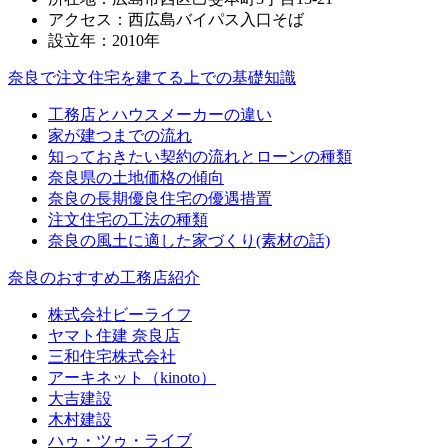
アクセス：西広島バイパス入口そば
設立年：2010年
奈良で注文住宅を建てる上での基礎知識
工務店とハウスメーカーの違い
家が建つまでの流れ
知っておきたい契約の流れとローンの種類
奈良県の土地価格の傾向
奈良の長期優良住宅の優遇措置
注文住宅の工法の種類
奈良の風土に適した家づくり(素材の話)
奈良のおすすめ工務店紹介
株式会社ビーライフ
ヤマト住建 奈良店
三和住宅株式会社
アーキネット（kinoto）
大吉建設
⽊村建設
ハゥ・ツゥ・ライブ