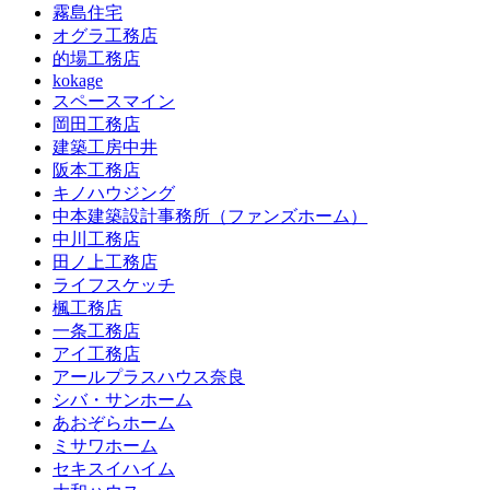
霧島住宅
オグラ工務店
的場工務店
kokage
スペースマイン
岡田工務店
建築工房中井
阪本工務店
キノハウジング
中本建築設計事務所（ファンズホーム）
中川工務店
田ノ上工務店
ライフスケッチ
楓工務店
一条工務店
アイ工務店
アールプラスハウス奈良
シバ・サンホーム
あおぞらホーム
ミサワホーム
セキスイハイム