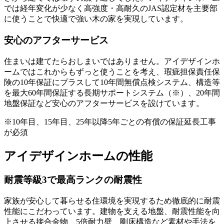
では経年変化が少なく高強度・高耐久のJAS認定材を主要部
に使うことで快適で強い木の家を実現しています。
安心のアフターサービス
住まいは建てたらおしまいではありません。アイデザインホ
ームではこれからもずっと使うことを考え、瑕疵担保責任保
険の10年保証にプラスして10年間無償点検システム、構造等
を最大60年間保証する長期サポートシステム（※）、20年間
地盤保証など安心のアフターサービスを設けています。
※10年目、15年目、25年以降5年ごとの有償の保証延長工事
が必須
アイデザインホームの性能
耐震等級3で最高ランクの耐震性
家族が安心して暮らせる住環境を実現するため徹底的に耐震
性能にこだわっています。建物を支える地盤、耐震性能を向
上させる接合金物、5倍耐力壁、剛床構造など素材や手法を