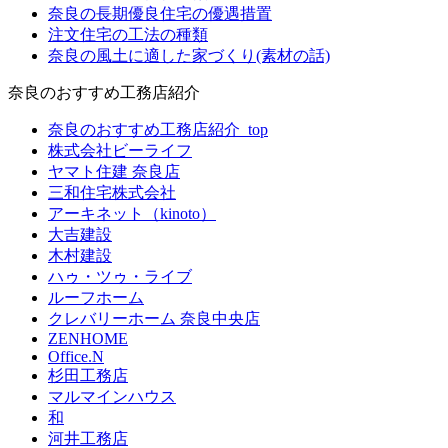
奈良の長期優良住宅の優遇措置
注文住宅の工法の種類
奈良の風土に適した家づくり(素材の話)
奈良のおすすめ工務店紹介
奈良のおすすめ工務店紹介_top
株式会社ビーライフ
ヤマト住建 奈良店
三和住宅株式会社
アーキネット（kinoto）
大吉建設
⽊村建設
ハゥ・ツゥ・ライブ
ルーフホーム
クレバリーホーム 奈良中央店
ZENHOME
Office.N
杉田工務店
マルマインハウス
和
河井工務店