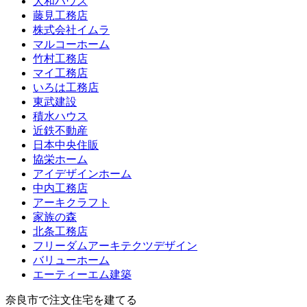
大和ハウス
藤見工務店
株式会社イムラ
マルコーホーム
竹村工務店
マイ工務店
いろは工務店
東武建設
積水ハウス
近鉄不動産
日本中央住販
協栄ホーム
アイデザインホーム
中内工務店
アーキクラフト
家族の森
北条工務店
フリーダムアーキテクツデザイン
バリューホーム
エーティーエム建築
奈良市で注文住宅を建てる