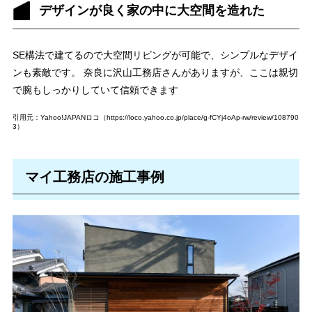
デザインが良く家の中に大空間を造れた
SE構法で建てるので大空間リビングが可能で、シンプルなデザイ
ンも素敵です。 奈良に沢山工務店さんがありますが、ここは親切
で腕もしっかりしていて信頼できます
引用元：Yahoo!JAPANロコ（https://loco.yahoo.co.jp/place/g-fCYj4oAp-rw/review/108790
3）
マイ工務店の施工事例