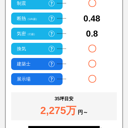
〇
制震
0.48
断熱
（UA値）
0.8
気密
（C値）
〇
換気
〇
建築士
〇
展示場
35坪目安
2,275万
円～