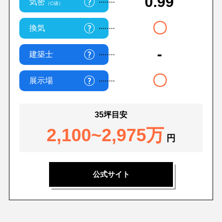
0.99
気密
（C値）
〇
換気
-
建築士
〇
展示場
35坪目安
2,100~2,975万
円
公式サイト