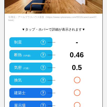
引用元：アールプラスハウス奈良（https://www.r-plusnara.com/5010case/case07.
html）
▼タップ・ホバーで詳細が表示されます▼
-
制震
0.46
断熱
（UA値）
0.5
気密
（C値）
〇
換気
〇
建築士
〇
展示場