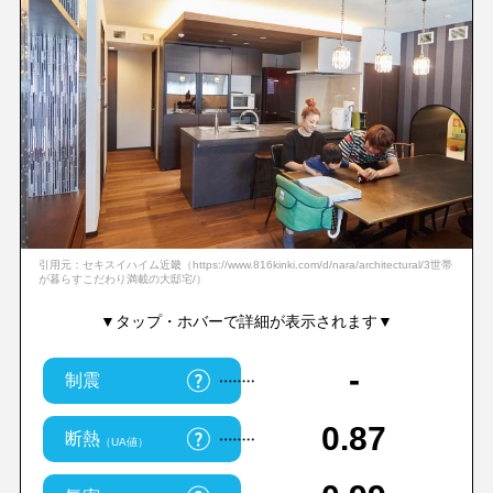
引用元：セキスイハイム近畿（https://www.816kinki.com/d/nara/architectural/3世帯
が暮らすこだわり満載の大邸宅/）
▼タップ・ホバーで詳細が表示されます▼
-
制震
0.87
断熱
（UA値）