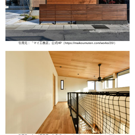
引用元：「マイ工務店」公式HP（https://maikoumuten.com/works/20/）