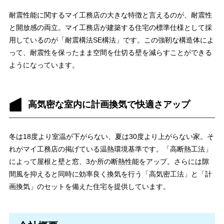
耐震性能に関するマイ工務店の大きな特徴と言えるのが、耐震性
と開放感の両立。マイ工務店が建築する住宅の標準仕様として採
用しているのが「耐震構法SE構法」です。この強靭な構造体によ
って、耐震性を保ったまま空間を仕切る壁を減らすことができる
ようになっています。
高気密な室内に計画換気で快適さアップ
冬は18度より室温が下がらない、夏は30度より上がらない家。そ
れがマイ工務店の掲げている温熱環境基準です。「高断熱工法」
によって屋根と壁と窓、3か所の断熱性能をアップ。さらには隙
間風を抑えると同時に効率良く換気を行う「高気密工法」と「計
画換気」のセットを備えた住宅を提供しています。